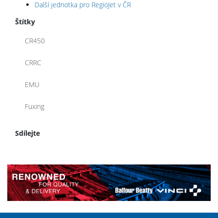
Další jednotka pro RegioJet v ČR
Štítky
CR450
CRRC
EMU
Fuxing
Sdílejte