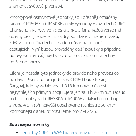
znamenat světové prvenství.
Prototypové osmivozové jednotky jsou přesněji označeny
řadami CR450AF a CR450BF a byly vyrobeny v závodech CRRC
Changchun Railway Vehicles a CRRC Sifang. Každá verze má
odlišný design exteriéru, rozdíly jsou také v interiéru vlaků, i
když v obou případech je kladen důraz na pohodlí
cestujících. Nyní budou prováděny další zkoušky a případné
úpravy rychlovlaků, aby bylo zajištěno, že splňují všechny
potřebné normy.
Cílem je nasadit tyto jednotky do pravidelného provozu co
nejdříve. První tratí pro jednotky CR450 bude Peking -
Šanghaj, kde by vzdálenost 1 318 km nově měla být u
nejrychlejších přímých spojů ujeta jen za 3 h 20 minut. Dosud
na to jednotky řad CRH380A, CR400AF a dalších potřebují
zhruba 4,5 h (při nejvyšší dosahované rychlosti 350 km/h).
Podrobnější článek připravujeme pro ŽM 2/25.
Související novinky
Jednotky CRRC u WESTbahn v provozu s cestujícími