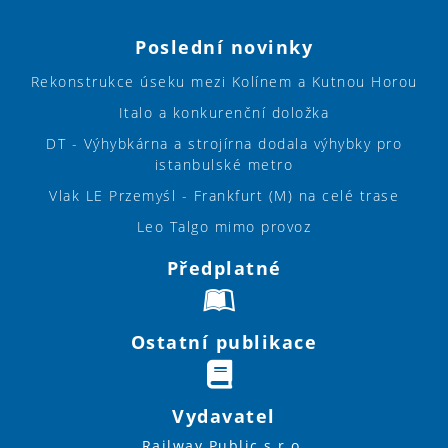
Poslední novinky
Rekonstrukce úseku mezi Kolínem a Kutnou Horou
Italo a konkurenční doložka
DT - Výhybkárna a strojírna dodala výhybky pro
istanbulské metro
Vlak LE Przemyśl - Frankfurt (M) na celé trase
Leo Talgo mimo provoz
Předplatné
Ostatní publikace
Vydavatel
Railway Public s.r.o.