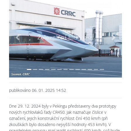
Previous
Next
publikováno 06. 01. 2025 14:52
Dne 29. 12. 2024 byly v Pekingu představeny dva prototypy
nových rychlovlaků řady CR450. Jak naznačuje číslice v
označení, jejich konstrukční rychlost činí 450 km/h (při
zkouškách bylo dosaženo nejvyšší hodnoty 453 km/h). V
pravidelném provozu mají jezdit rychlostí 400 km/h, což bude