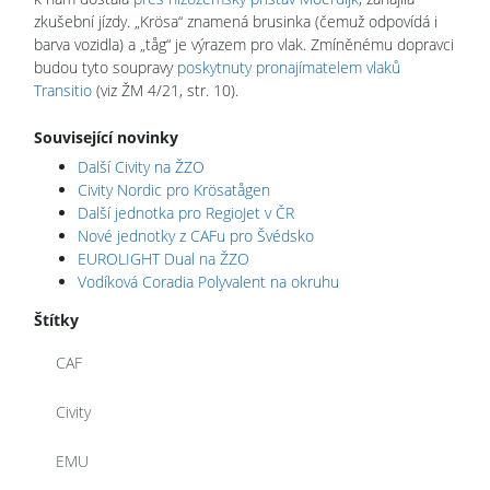
zkušební jízdy. „Krösa“ znamená brusinka (čemuž odpovídá i
barva vozidla) a „tåg“ je výrazem pro vlak. Zmíněnému dopravci
budou tyto soupravy
poskytnuty pronajímatelem vlaků
Transitio
(viz ŽM 4/21, str. 10).
Související novinky
Další Civity na ŽZO
Civity Nordic pro Krösatågen
Další jednotka pro RegioJet v ČR
Nové jednotky z CAFu pro Švédsko
EUROLIGHT Dual na ŽZO
Vodíková Coradia Polyvalent na okruhu
Štítky
CAF
Civity
EMU