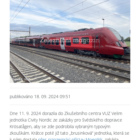
publikováno 18. 09. 2024 09:51
Dne 11. 9. 2024 dorazila do Zkušebního centra VUZ Velim
jednotka Civity Nordic ze zakázky pro švédského dopravce
Krösatågen, aby se zde podrobila vybraným typovým
zkouškám. Krátce poté již tato „brusinková“ jednotka, která se
k nám dostala
přes nizozemský přístav Moerdijk
, zahájila