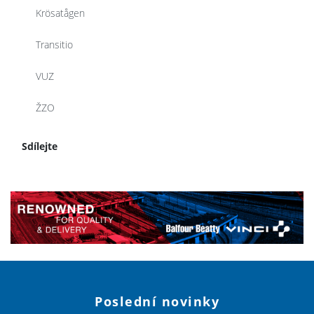
Krösatågen
Transitio
VUZ
ŽZO
Sdílejte
Poslední novinky