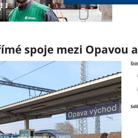
přímé spoje mezi Opavou 
Ští
Sdí