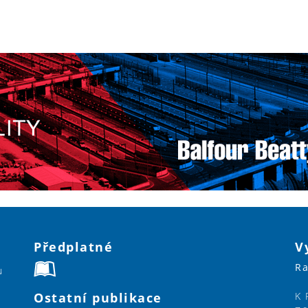
Předplatné
V
Ra
u
Ostatní publikace
K 