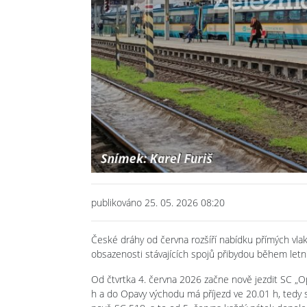
publikováno 25. 05. 2026 08:20
České dráhy od června rozšíří nabídku přímých vl
obsazenosti stávajících spojů přibydou během letní
Od čtvrtka 4. června 2026 začne nově jezdit SC „Op
h a do Opavy východu má příjezd ve 20.01 h, tedy 