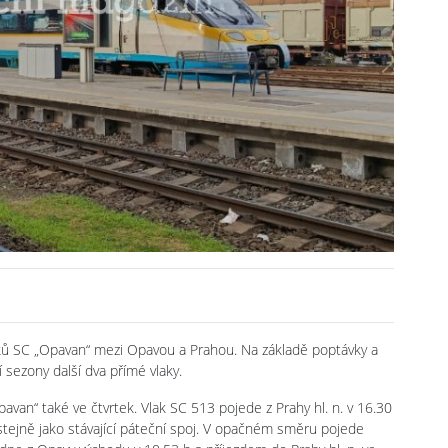
aků SC „Opavan“ mezi Opavou a Prahou. Na základě poptávky a
 sezony další dva přímé vlaky.
avan“ také ve čtvrtek. Vlak SC 513 pojede z Prahy hl. n. v 16.30
stejně jako stávající páteční spoj. V opačném směru pojede