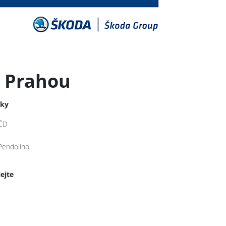
a Prahou
tky
ČD
Pendolino
lejte