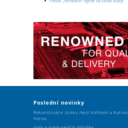
Polské „Pendolino“ vyjede na české koleje
Poslední novinky
Rekonstrukce úseku mezi Kolínem a Kutno
Horou
Italo a konkurenční doložka