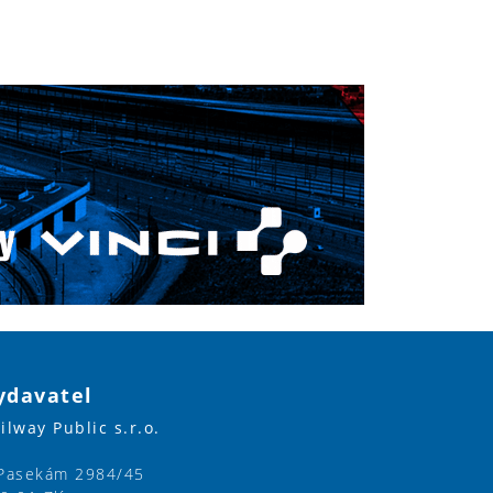
ydavatel
ilway Public s.r.o.
Pasekám 2984/45