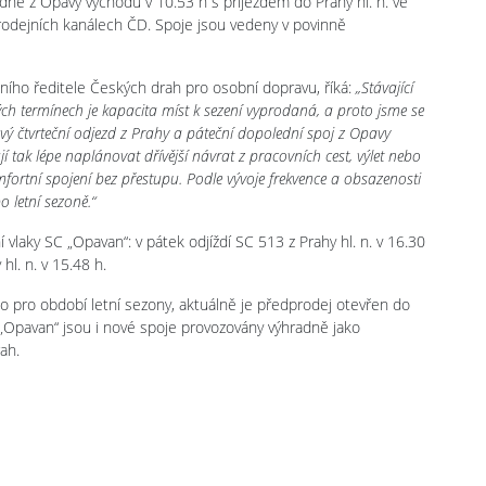
dne z Opavy východu v 10.53 h s příjezdem do Prahy hl. n. ve
prodejních kanálech ČD. Spoje jsou vedeny v povinně
lního ředitele Českých drah pro osobní dopravu, říká:
„Stávající
ých termínech je kapacita míst k sezení vyprodaná, a proto jsme se
ový čtvrteční odjezd z Prahy a páteční dopolední spoj z Opavy
ují tak lépe naplánovat dřívější návrat z pracovních cest, výlet nebo
fortní spojení bez přestupu. Podle vývoje frekvence a obsazenosti
 letní sezoně.“
vlaky SC „Opavan“: v pátek odjíždí SC 513 z Prahy hl. n. v 16.30
l. n. v 15.48 h.
o pro období letní sezony, aktuálně je předprodej otevřen do
 „Opavan“ jsou i nové spoje provozovány výhradně jako
ah.