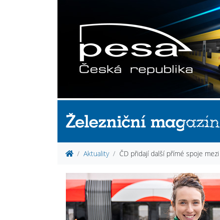
Aktuality
ČD přidají další přímé spoje me