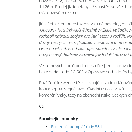
nově SC 518, a to od 5. června každý pátek dopole
14.26 h. Prodej jízdenek byl již spuštěn ve všech 
místenkovém režimu.
Jiří Ješeta, člen představenstva a náměstek generá
‚Opavany‘ jsou frekvenčně hodně vytížené, ve špičkov
rozhodli nabídku spojení pro letní sezonu rozšířit. N
dávají cestujícím větší flexibilitu v cestování a umožň
cestu na víkend. Pendolino opět nabídne rychlé a kom
nových spojů budeme zvažovat jejich další provoz i po
Vedle nových spojů budou i nadále jezdit dosavadní 
h a v neděli jede SC 502 z Opavy východu do Prahy h
Rozšíření frekvence těchto spojů je zatím plánován
konce srpna. Stejně jako původní dvojice vlaků SC
komerční vlaky, tedy na obchodní riziko Českých dr
ČD
Související novinky
Poslední exemplář řady 384