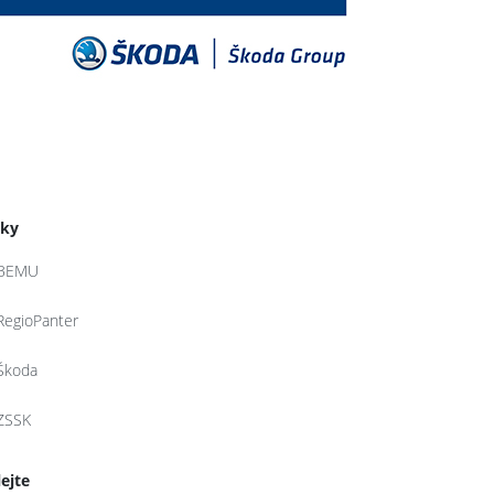
tky
BEMU
RegioPanter
Škoda
ZSSK
lejte