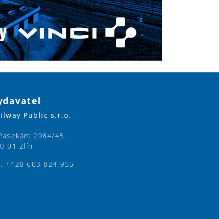
ydavatel
ilway Public s.r.o.
Pasekám 2984/45
0 01 Zlín
l. +420 603 824 955