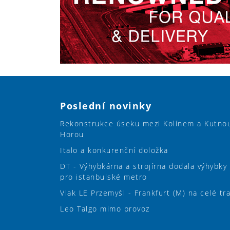
Poslední novinky
Rekonstrukce úseku mezi Kolínem a Kutno
Horou
Italo a konkurenční doložka
DT - Výhybkárna a strojírna dodala výhybky
pro istanbulské metro
Vlak LE Przemyśl - Frankfurt (M) na celé tr
Leo Talgo mimo provoz