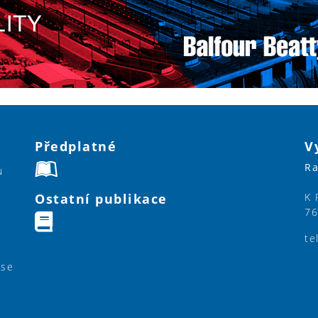
Předplatné
V
Ra
u
Ostatní publikace
K 
76
te
ase