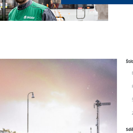
Ští
Sdí