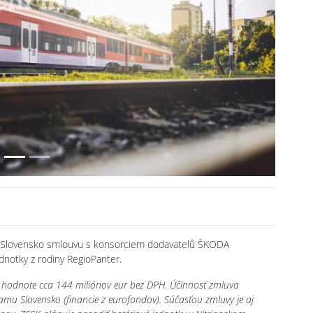
Next
ť Slovensko smlouvu s konsorciem dodavatelů ŠKODA
notky z rodiny RegioPanter.
v hodnote cca 144 miliónov eur bez DPH. Účinnosť zmluva
u Slovensko (financie z eurofondov). Súčasťou zmluvy je aj