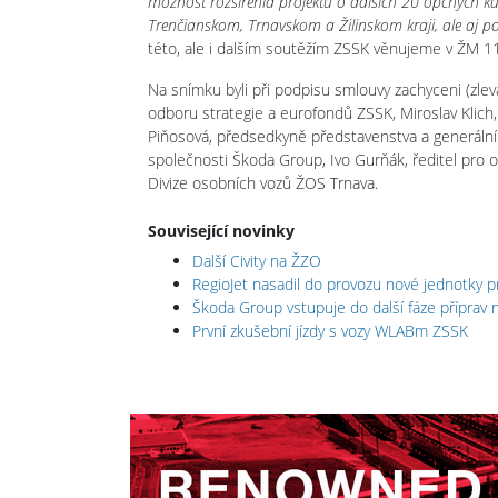
možnosť rozšírenia projektu o ďalších 20 opčných ku
Trenčianskom, Trnavskom a Žilinskom kraji, ale aj p
této, ale i dalším soutěžím ZSSK věnujeme v ŽM 1
Na snímku byli při podpisu smlouvy zachyceni (zlev
odboru strategie a eurofondů ZSSK, Miroslav Klich,
Piňosová, předsedkyně představenstva a generální
společnosti Škoda Group, Ivo Gurňák, ředitel pro 
Divize osobních vozů ŽOS Trnava.
Související novinky
Další Civity na ŽZO
RegioJet nasadil do provozu nové jednotky p
Škoda Group vstupuje do další fáze příprav n
První zkušební jízdy s vozy WLABm ZSSK