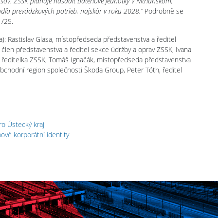
sov. ZSSK plánuje nasadiť batériové jednotky v Nitrianskom,
odľa prevádzkových potrieb, najskôr v roku 2028.“
Podrobně se
1/25.
a): Rastislav Glasa, místopředseda představenstva a ředitel
 člen představenstva a ředitel sekce údržby a oprav ZSSK, Ivana
 ředitelka ZSSK, Tomáš Ignačák, místopředseda představenstva
obchodní region společnosti Škoda Group, Peter Tóth, ředitel
ro Ústecký kraj
ové korporátní identity