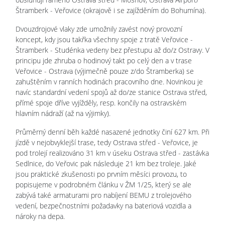
Štramberk - Veřovice (okrajově i se zajížděním do Bohumína).
Dvouzdrojové vlaky zde umožnily zavést nový provozní
koncept, kdy jsou takřka všechny spoje z tratě Veřovice -
Štramberk - Studénka vedeny bez přestupu až do/z Ostravy. V
principu jde zhruba o hodinový takt po celý den a v trase
Veřovice - Ostrava (výjimečně pouze z/do Štramberka) se
zahuštěním v ranních hodinách pracovního dne. Novinkou je
navíc standardní vedení spojů až do/ze stanice Ostrava střed,
přímé spoje dříve vyjížděly, resp. končily na ostravském
hlavním nádraží (až na výjimky).
Průměrný denní běh každé nasazené jednotky činí 627 km. Při
jízdě v nejobvyklejší trase, tedy Ostrava střed - Veřovice, je
pod trolejí realizováno 31 km v úseku Ostrava střed - zastávka
Sedlnice, do Veřovic pak následuje 21 km bez troleje. Jaké
jsou praktické zkušenosti po prvním měsíci provozu, to
popisujeme v podrobném článku v ŽM 1/25, který se ale
zabývá také armaturami pro nabíjení BEMU z trolejového
vedení, bezpečnostními požadavky na bateriová vozidla a
nároky na depa.