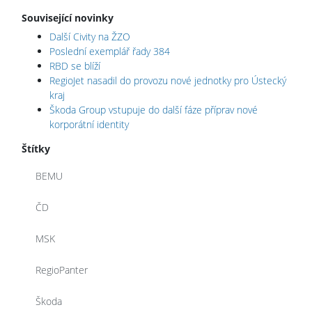
Související novinky
Další Civity na ŽZO
Poslední exemplář řady 384
RBD se blíží
RegioJet nasadil do provozu nové jednotky pro Ústecký
kraj
Škoda Group vstupuje do další fáze příprav nové
korporátní identity
Štítky
BEMU
ČD
MSK
RegioPanter
Škoda