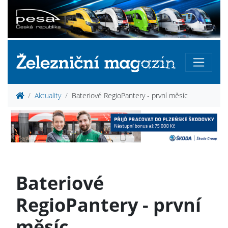
Aktuality
Bateriové RegioPantery - první měsíc
Bateriové
RegioPantery - první
měsíc