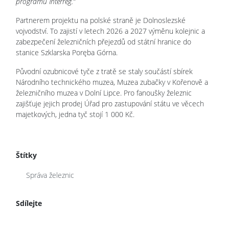
programu Interreg.“
Partnerem projektu na polské straně je Dolnoslezské
vojvodství. To zajistí v letech 2026 a 2027 výměnu kolejnic a
zabezpečení železničních přejezdů od státní hranice do
stanice Szklarska Poręba Górna.
Původní ozubnicové tyče z tratě se staly součástí sbírek
Národního technického muzea, Muzea zubačky v Kořenově a
železničního muzea v Dolní Lipce. Pro fanoušky železnic
zajišťuje jejich prodej Úřad pro zastupování státu ve věcech
majetkových, jedna tyč stojí 1 000 Kč.
Štítky
Správa železnic
Sdílejte