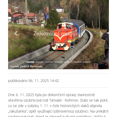
Previous
Next
publikováno 06. 11. 2025 14:42
Dne 6. 11. 2025 byla po dokončení opravy slavnostně
otevřena ozubnicová trať Tanvald - Kořenov. Stalo se tak poté,
co se zde v sobotu 1. 11. v čele historických vlaků objevila
„rakušanka“, opět využívající (obnovenou) ozubnici. Na unikátní
ozubnicové trati, která je zároveň kulturní památkou, došlo k