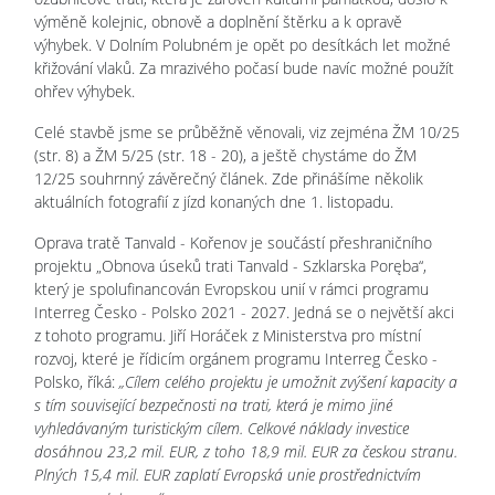
výměně kolejnic, obnově a doplnění štěrku a k opravě
výhybek. V Dolním Polubném je opět po desítkách let možné
křižování vlaků. Za mrazivého počasí bude navíc možné použít
ohřev výhybek.
Celé stavbě jsme se průběžně věnovali, viz zejména ŽM 10/25
(str. 8) a ŽM 5/25 (str. 18 - 20), a ještě chystáme do ŽM
12/25 souhrnný závěrečný článek. Zde přinášíme několik
aktuálních fotografií z jízd konaných dne 1. listopadu.
Oprava tratě Tanvald - Kořenov je součástí přeshraničního
projektu „Obnova úseků trati Tanvald - Szklarska Poręba“,
který je spolufinancován Evropskou unií v rámci programu
Interreg Česko - Polsko 2021 - 2027. Jedná se o největší akci
z tohoto programu. Jiří Horáček z Ministerstva pro místní
rozvoj, které je řídicím orgánem programu Interreg Česko -
Polsko, říká:
„Cílem celého projektu je umožnit zvýšení kapacity a
s tím související bezpečnosti na trati, která je mimo jiné
vyhledávaným turistickým cílem. Celkové náklady investice
dosáhnou 23,2 mil. EUR, z toho 18,9 mil. EUR za českou stranu.
Plných 15,4 mil. EUR zaplatí Evropská unie prostřednictvím