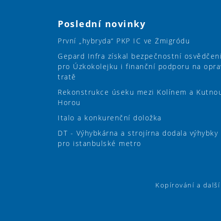
Poslední novinky
První „hybryda“ PKP IC ve Żmigródu
Gepard Infra získal bezpečnostní osvědčen
pro Úzkokolejku i finanční podporu na opra
tratě
Rekonstrukce úseku mezi Kolínem a Kutno
Horou
Italo a konkurenční doložka
DT - Výhybkárna a strojírna dodala výhybky
pro istanbulské metro
Kopírování a dalš