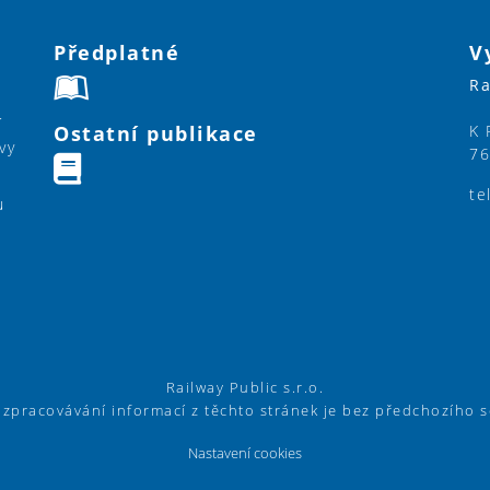
Předplatné
V
Ra
í
Ostatní publikace
K 
vy
76
te
u
Railway Public s.r.o.
í zpracovávání informací z těchto stránek je bez předchozího 
Nastavení cookies