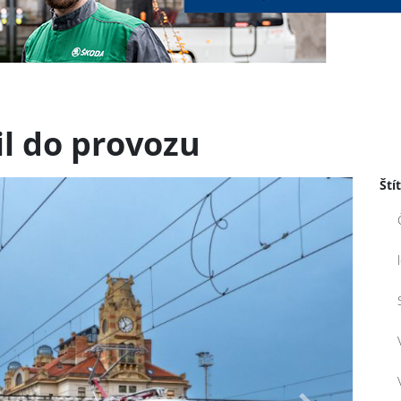
il do provozu
Ští