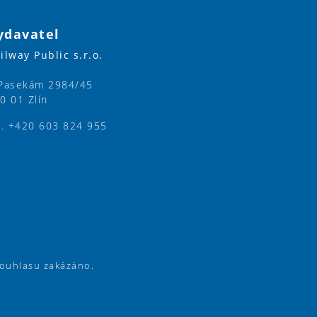
ydavatel
ilway Public s.r.o.
Pasekám 2984/45
0 01 Zlín
l. +420 603 824 955
souhlasu zakázáno.