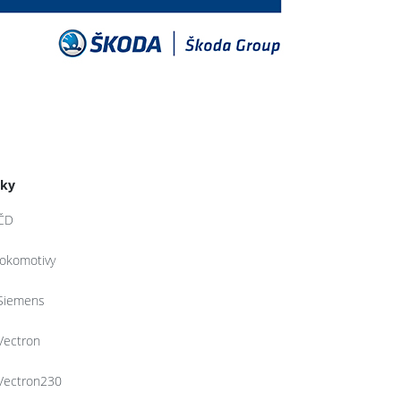
tky
ČD
lokomotivy
Siemens
Vectron
Vectron230