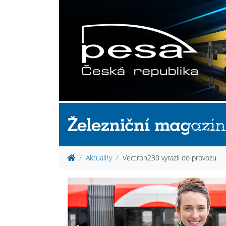
Aktuality
Vectron230 vyrazil do provozu