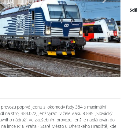
Next
Sdí
 provozu poprvé jednu z lokomotiv řady 384 s maximální
 na stroj 384.022, jenž vyrazil v čele vlaku R 885 „Slovácký
lavního nádraží. Ve zkušebním provozu, jenž je naplánován do
o na lince R18 Praha - Staré Město u Uherského Hradiště, kde