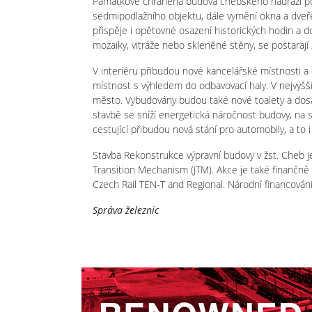
Památkově chráněná budova chebského nádraží poch
sedmipodlažního objektu, dále vymění okna a dveře
přispěje i opětovné osazení historických hodin a d
mozaiky, vitráže nebo skleněné stěny, se postarají 
V interiéru přibudou nové kancelářské místnosti a
místnost s výhledem do odbavovací haly. V nejvyšš
město. Vybudovány budou také nové toalety a dosa
stavbě se sníží energetická náročnost budovy, na s
cestující přibudou nová stání pro automobily, a t
Stavba Rekonstrukce výpravní budovy v žst. Cheb je
Transition Mechanism (JTM). Akce je také finančně
Czech Rail TEN-T and Regional. Národní financování z
Správa železnic