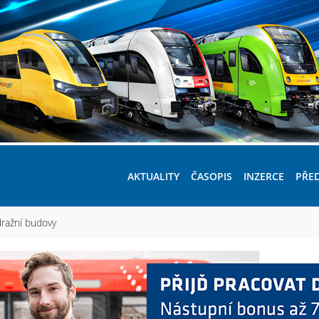
AKTUALITY
ČASOPIS
INZERCE
PŘE
ražní budovy