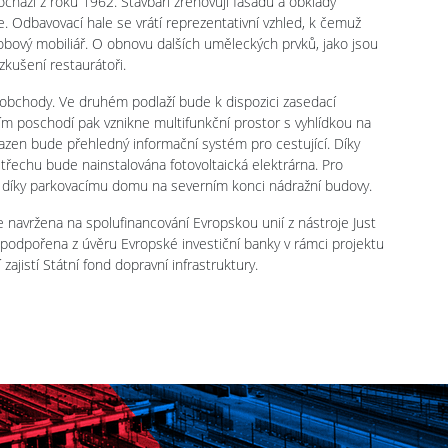
ází z roku 1962. Stavbaři zrenovují fasádu a obklady
. Odbavovací hale se vrátí reprezentativní vzhled, k čemuž
obový mobiliář. O obnovu dalších uměleckých prvků, jako jsou
zkušení restaurátoři.
 obchody. Ve druhém podlaží bude k dispozici zasedací
ím poschodí pak vznikne multifunkční prostor s vyhlídkou na
zen bude přehledný informační systém pro cestující. Díky
třechu bude nainstalována fotovoltaická elektrárna. Pro
o i díky parkovacímu domu na severním konci nádražní budovy.
 navržena na spolufinancování Evropskou unií z nástroje Just
 podpořena z úvěru Evropské investiční banky v rámci projektu
ajistí Státní fond dopravní infrastruktury.