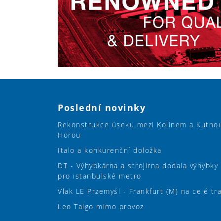
Poslední novinky
Rekonstrukce úseku mezi Kolínem a Kutno
Horou
Italo a konkurenční doložka
DT - Výhybkárna a strojírna dodala výhybky
pro istanbulské metro
Vlak LE Przemyśl - Frankfurt (M) na celé tr
Leo Talgo mimo provoz