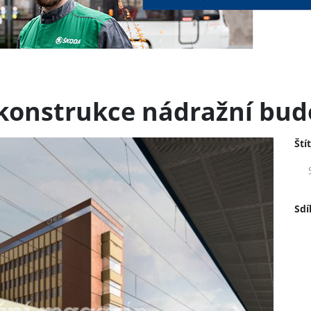
konstrukce nádražní bud
Ští
Sdí