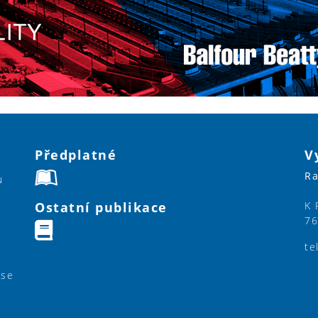
Předplatné
V
Ra
u
Ostatní publikace
K 
76
te
ase