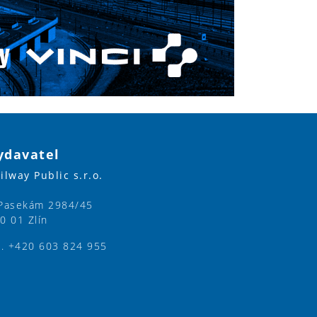
ydavatel
ilway Public s.r.o.
Pasekám 2984/45
0 01 Zlín
l. +420 603 824 955