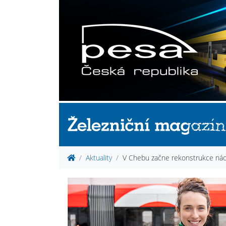
Aktuality
V Chebu začne rekonstrukce nád