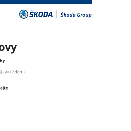
ovy
tky
Správa železnic
lejte