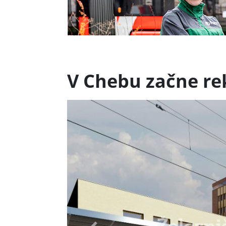
V Chebu začne re