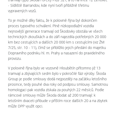
- Sídliště Barrandov, kde nyní tvoří přibližně třetinu
vypravených vozů.
To je možné díky faktu, že k polovině října byl dokončen
proces typového schválení. Plně nízkopodlažní vozidla
nejnovější generace tramvají od Škodovky obstála ve všech
technických zkouškách a do září najezdila potřebných 20 000
km bez cestujících a dalších 20 000 km s cestujícími (viz ŽM
7/25, str. 10 - 11), čímž se přiblížilo jejich předání do majetku
Dopravního podniku hl. m. Prahy a nasazení do pravidelného
provozu.
V polovině října bylo ve vozovně Hloubětín přítomno již 13
tramvají a zbývajících sedm bylo v pokročilé fázi výroby. Škoda
Group je podle smlouvy dodá nejpozději na začátku letošního
prosince, tedy pouhé dva roky od podpisu smlouvy. Samotnou
homologaci pak vozidla získala za pouhých 22 měsíců. Podle
rámcové smlouvy může Škoda dodat až 200 tramvají: k
letošním dvaceti přibude v příštím roce dalších 20 a na zbytek
může DPP využít opci.