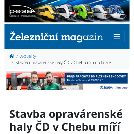
Aktuality
Stavba opravárenské haly ČD v Chebu míří do finále
Stavba opravárenské
haly ČD v Chebu míří