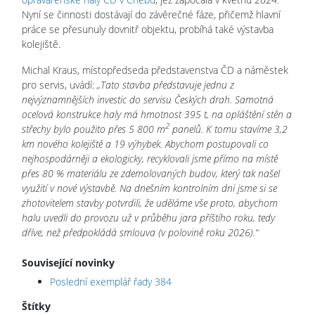
Nyní se činnosti dostávají do závěrečné fáze, přičemž hlavní
práce se přesunuly dovnitř objektu, probíhá také výstavba
kolejiště.
Michal Kraus, místopředseda představenstva ČD a náměstek
pro servis, uvádí:
„Tato stavba představuje jednu z
nejvýznamnějších investic do servisu Českých drah. Samotná
ocelová konstrukce haly má hmotnost 395 t, na opláštění stěn a
2
střechy bylo použito přes 5 800 m
panelů. K tomu stavíme 3,2
km nového kolejiště a 19 výhybek. Abychom postupovali co
nejhospodárněji a ekologicky, recyklovali jsme přímo na místě
přes 80 % materiálu ze zdemolovaných budov, který tak našel
využití v nové výstavbě. Na dnešním kontrolním dni jsme si se
zhotovitelem stavby potvrdili, že uděláme vše proto, abychom
halu uvedli do provozu už v průběhu jara příštího roku, tedy
dříve, než předpokládá smlouva (v polovině roku 2026).“
Související novinky
Poslední exemplář řady 384
Štítky