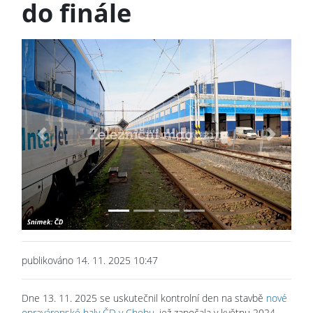
do finále
Previous
Next
publikováno 14. 11. 2025 10:47
Dne 13. 11. 2025 se uskutečnil kontrolní den na stavbě
nové
opravárenské haly ČD v Chebu
, jež započala v květnu 2024.