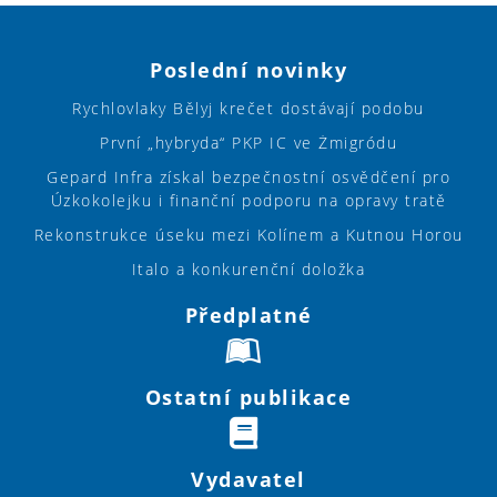
Poslední novinky
Rychlovlaky Bělyj krečet dostávají podobu
První „hybryda“ PKP IC ve Żmigródu
Gepard Infra získal bezpečnostní osvědčení pro
Úzkokolejku i finanční podporu na opravy tratě
Rekonstrukce úseku mezi Kolínem a Kutnou Horou
Italo a konkurenční doložka
Předplatné
Ostatní publikace
Vydavatel