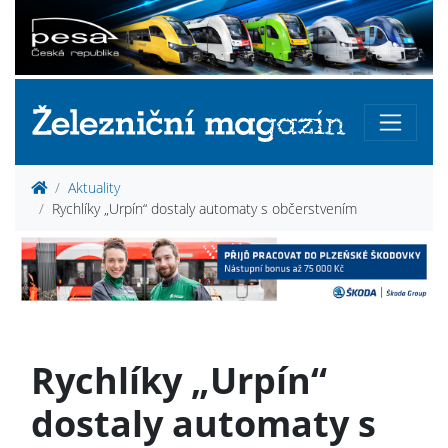
Aktuality
Rychlíky „Urpín“ dostaly automaty s občerstvením
Rychlíky „Urpín“
dostaly automaty s