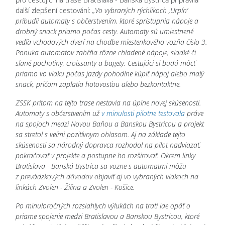
další zlepšení cestování:
„Vo vybraných rýchlikoch ‚Urpín‘
pribudli automaty s občerstvením, ktoré sprístupnia nápoje a
drobný snack priamo počas cesty. Automaty sú umiestnené
vedľa vchodových dverí na chodbe miestenkového vozňa číslo 3.
Ponuka automatov zahŕňa rôzne chladené nápoje, sladké či
slané pochutiny, croissanty a bagety. Cestujúci si budú môcť
priamo vo vlaku počas jazdy pohodlne kúpiť nápoj alebo malý
snack, pričom zaplatia hotovosťou alebo bezkontaktne.
ZSSK pritom na tejto trase nestavia na úplne novej skúsenosti.
Automaty s občerstvením už
v minulosti pilotne testovala
práve
na spojoch medzi Novou Baňou a Banskou Bystricou a projekt
sa stretol s veľmi pozitívnym ohlasom. Aj na základe tejto
skúsenosti sa národný dopravca rozhodol na pilot nadviazať,
pokračovať v projekte a postupne ho rozširovať. Okrem linky
Bratislava - Banská Bystrica sa vozne s automatmi môžu
z prevádzkových dôvodov objaviť aj vo vybraných vlakoch na
linkách Zvolen - Žilina a Zvolen - Košice.
Po minuloročných rozsiahlych výlukách na trati ide opäť o
priame spojenie medzi Bratislavou a Banskou Bystricou, ktoré