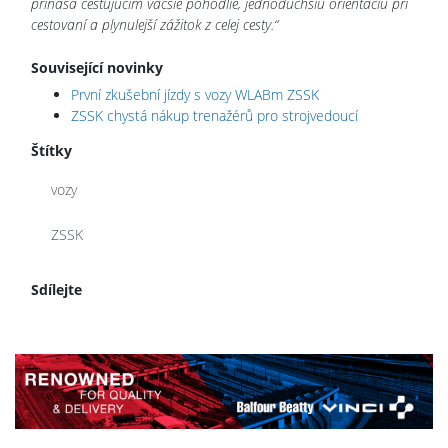
prináša cestujúcim väčšie pohodlie, jednoduchšiu orientáciu pri
cestovaní a plynulejší zážitok z celej cesty.“
Související novinky
První zkušební jízdy s vozy WLABm ZSSK
ZSSK chystá nákup trenažérů pro strojvedoucí
Štítky
vozy
ZSSK
Sdílejte