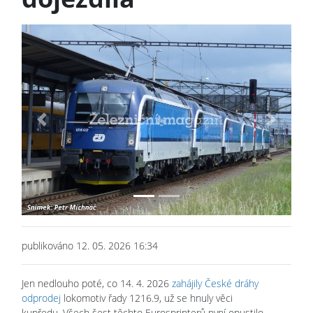
Previous
Next
publikováno 12. 05. 2026 16:34
Jen nedlouho poté, co 14. 4. 2026
zahájily České dráhy
odprodej
lokomotiv řady 1216.9, už se hnuly věci
kupředu. Všech šest těchto Eurosprinterů nyní opustilo