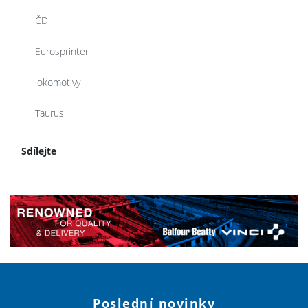
ČD
Eurosprinter
lokomotivy
Taurus
Sdílejte
Poslední novinky