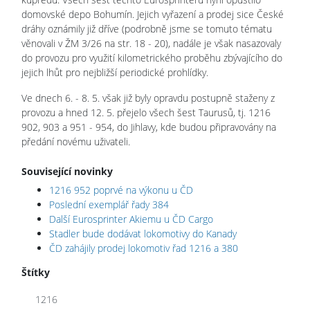
domovské depo Bohumín. Jejich vyřazení a prodej sice České
dráhy oznámily již dříve (podrobně jsme se tomuto tématu
věnovali v ŽM 3/26 na str. 18 - 20), nadále je však nasazovaly
do provozu pro využití kilometrického proběhu zbývajícího do
jejich lhůt pro nejbližší periodické prohlídky.
Ve dnech 6. - 8. 5. však již byly opravdu postupně staženy z
provozu a hned 12. 5. přejelo všech šest Taurusů, tj. 1216
902, 903 a 951 - 954, do Jihlavy, kde budou připravovány na
předání novému uživateli.
Související novinky
1216 952 poprvé na výkonu u ČD
Poslední exemplář řady 384
Další Eurosprinter Akiemu u ČD Cargo
Stadler bude dodávat lokomotivy do Kanady
ČD zahájily prodej lokomotiv řad 1216 a 380
Štítky
1216