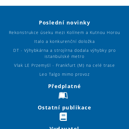
Poslední novinky
Rekonstrukce úseku mezi Kolínem a Kutnou Horou
Italo a konkurenční doložka
DT - Výhybkárna a strojírna dodala výhybky pro
istanbulské metro
Vlak LE Przemyśl - Frankfurt (M) na celé trase
Leo Talgo mimo provoz
Předplatné
Ostatní publikace
Vydavatel