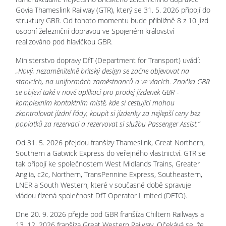
Govia Thameslink Railway (GTR), který se 31. 5. 2026 připojí do
struktury GBR. Od tohoto momentu bude přibližně 8 z 10 jízd
osobní železniční dopravou ve Spojeném království
realizováno pod hlavičkou GBR.
Ministerstvo dopravy DfT (Department for Transport) uvádí:
„Nový, nezaměnitelně britský design se začne objevovat na
stanicích, na uniformách zaměstnanců a ve vlacích. Značka GBR
se objeví také v nové aplikaci pro prodej jízdenek GBR -
komplexním kontaktním místě, kde si cestující mohou
zkontrolovat jízdní řády, koupit si jízdenky za nejlepší ceny bez
poplatků za rezervaci a rezervovat si službu Passenger Assist.“
Od 31. 5. 2026 přejdou franšízy Thameslink, Great Northern,
Southern a Gatwick Express do veřejného vlastnictví. GTR se
tak připojí ke společnostem West Midlands Trains, Greater
Anglia, c2c, Northern, TransPennine Express, Southeastern,
LNER a South Western, které v současné době spravuje
vládou řízená společnost DfT Operator Limited (DFTO).
Dne 20. 9. 2026 přejde pod GBR franšíza Chiltern Railways a
13. 12. 2026 franšíza Great Western Railway. Očekává se, že