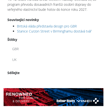
program převodu dosavadních franšíz osobní dopravy do
veřejného vlastnictví bude hotov do konce roku 2027.
Související novinky
Britská vláda představila design pro GBR
Stanice Curzon Street v Birminghamu dostává tvář
Štítky
GBR
UK
Sdílejte