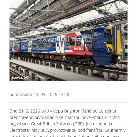
publikováno 23. 05. 2026 15:26
Dne 21. 5. 2026 bylo v depu Brighton (jižně od Londýna)
představeno první vozidlo se značkou nově vznikající státní
organizace Great British Railways (GBR). Jde o jednotku
Electrostar řady 387, provozovanou pod franšízou Southern v
rámci aktuálně největšího britského železničního dopravce