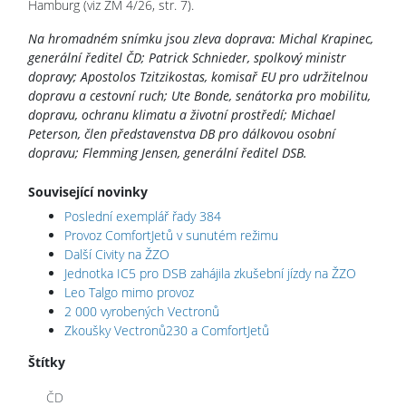
Hamburg
(viz ŽM 4/26, str. 7).
Na hromadném snímku jsou zleva doprava: Michal Krapinec,
generální ředitel ČD; Patrick Schnieder, spolkový ministr
dopravy; Apostolos Tzitzikostas, komisař EU pro udržitelnou
dopravu a cestovní ruch; Ute Bonde, senátorka pro mobilitu,
dopravu, ochranu klimatu a životní prostředí; Michael
Peterson, člen představenstva DB pro dálkovou osobní
dopravu; Flemming Jensen, generální ředitel DSB.
Související novinky
Poslední exemplář řady 384
Provoz ComfortJetů v sunutém režimu
Další Civity na ŽZO
Jednotka IC5 pro DSB zahájila zkušební jízdy na ŽZO
Leo Talgo mimo provoz
2 000 vyrobených Vectronů
Zkoušky Vectronů230 a ComfortJetů
Štítky
ČD