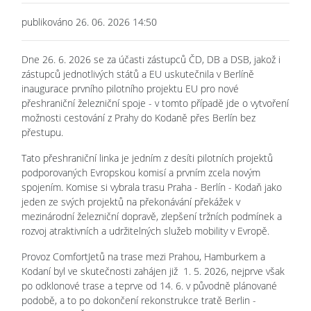
publikováno 26. 06. 2026 14:50
Dne 26. 6. 2026 se za účasti zástupců ČD, DB a DSB, jakož i
zástupců jednotlivých států a EU uskutečnila v Berlíně
inaugurace prvního pilotního projektu EU pro nové
přeshraniční železniční spoje - v tomto případě jde o vytvoření
možnosti cestování z Prahy do Kodaně přes Berlín bez
přestupu.
Tato přeshraniční linka je jedním z desíti pilotních projektů
podporovaných Evropskou komisí a prvním zcela novým
spojením. Komise si vybrala trasu Praha - Berlín - Kodaň jako
jeden ze svých projektů na překonávání překážek v
mezinárodní železniční dopravě, zlepšení tržních podmínek a
rozvoj atraktivních a udržitelných služeb mobility v Evropě.
Provoz ComfortJetů na trase mezi Prahou, Hamburkem a
Kodaní byl ve skutečnosti zahájen již 1. 5. 2026, nejprve však
po odklonové trase a teprve od 14. 6. v původně plánované
podobě, a to po dokončení rekonstrukce tratě Berlin -