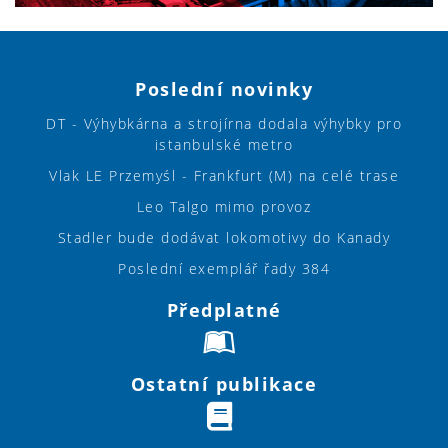
Poslední novinky
DT - Výhybkárna a strojírna dodala výhybky pro
istanbulské metro
Vlak LE Przemyśl - Frankfurt (M) na celé trase
Leo Talgo mimo provoz
Stadler bude dodávat lokomotivy do Kanady
Poslední exemplář řady 384
Předplatné
Ostatní publikace