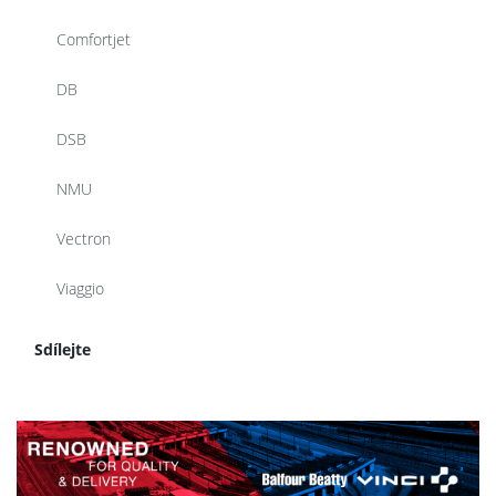
Comfortjet
DB
DSB
NMU
Vectron
Viaggio
Sdílejte