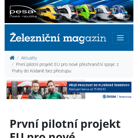
Aktuality
První pilotní projekt EU pro nové přeshraniční spoje: z
Prahy do Kodaně bez přestupu
První pilotní projekt
EU pro nové