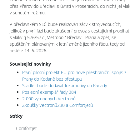
přes Přerov do Břeclavi, s úvratí v Prosenicích, do nichž jel vlak
v sunutém režimu.
V břeclavském SLČ bude realizován zácvik strojvedoucích,
jelikož v první fázi bude zkušební provoz s cestujícími probíhat
s vlaky rj 576/577 „Metropol" Břeclav - Praha a zpět, se
spuštěním plánovaným k letní změně jízdního řádu, tedy od
neděle 14. 6. 2026.
Související novinky
První pilotní projekt EU pro nové přeshraniční spoje: z
Prahy do Kodaně bez přestupu
Stadler bude dodávat lokomotivy do Kanady
Poslední exemplář řady 384
2 000 vyrobených Vectronů
Zkoušky Vectronů230 a ComfortJetů
Štítky
Comfortjet