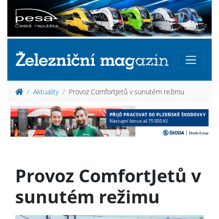
Aktuality
Provoz ComfortJetů v sunutém režimu
Provoz ComfortJetů v
sunutém režimu