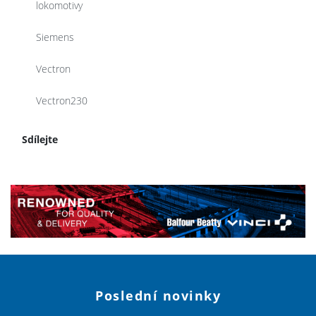
lokomotivy
Siemens
Vectron
Vectron230
Sdílejte
Poslední novinky