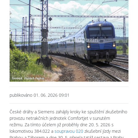
publikováno 01. 06. 2026 09:01
České dráhy a Siemens zahájily kroky ke spuštění zkušebního
provozu netrakčních jednotek ComfortJet v sunutém
režimu. Za tímto účelem již proběhly dne 20. 5. 2026 s
lokomotivou 384.022 a
soupravou 020
zkušební jízdy mezi
Prahou a Táborem a dne 30. 5. přejela tatáž sestava z Prahy