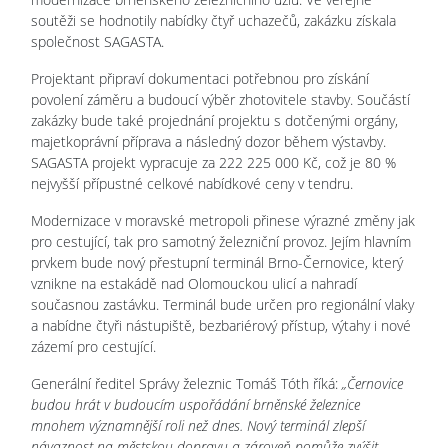
soutěži se hodnotily nabídky čtyř uchazečů, zakázku získala
společnost SAGASTA.
Projektant připraví dokumentaci potřebnou pro získání
povolení záměru a budoucí výběr zhotovitele stavby. Součástí
zakázky bude také projednání projektu s dotčenými orgány,
majetkoprávní příprava a následný dozor během výstavby.
SAGASTA projekt vypracuje za 222 225 000 Kč, což je 80 %
nejvyšší přípustné celkové nabídkové ceny v tendru.
Modernizace v moravské metropoli přinese výrazné změny jak
pro cestující, tak pro samotný železniční provoz. Jejím hlavním
prvkem bude nový přestupní terminál Brno-Černovice, který
vznikne na estakádě nad Olomouckou ulicí a nahradí
současnou zastávku. Terminál bude určen pro regionální vlaky
a nabídne čtyři nástupiště, bezbariérový přístup, výtahy i nové
zázemí pro cestující.
Generální ředitel Správy železnic Tomáš Tóth říká:
„Černovice
budou hrát v budoucím uspořádání brněnské železnice
mnohem významnější roli než dnes. Nový terminál zlepší
návaznost na městskou dopravu a zároveň pomůže zvýšit