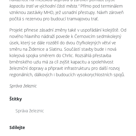
kapacitu tratí ve východní části města.“
Přímo pod terminálem
vzniknou zastávky MHD, jež usnadní přestupy. Návrh zároveň
počítá s rezervou pro budoucí tramvajovou trať.
Projekt přinese zásadní změny také v uspořádání kolejiště. Od
nového hlavního nádraží povede k Černovicím sedmikolejný
úsek, který se dále rozdělí do dvou čtyřkolejných větví ve
směru na Židenice a Slatinu. Součástí stavby bude i nová
kolejová spojka směrem do Chrlic. Rozsáhlá přestavba
brněnského uzlu má za cíl zvýšit kapacitu a spolehlivost
železniční dopravy a připravit infrastrukturu pro další rozvoj
regionálních, dálkových i budoucích vysokorychlostních spojů.
Správa železnic
Štítky
Správa železnic
Sdílejte