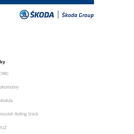
tky
CRRC
lokomotivy
Modula
Vossloh Rolling Stock
VUZ