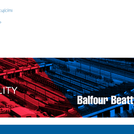
ujícími
P