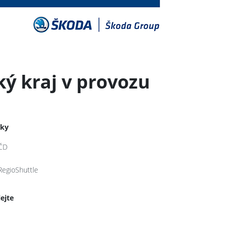
ý kraj v provozu
tky
ČD
RegioShuttle
lejte