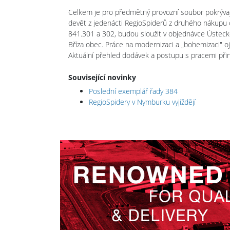
Celkem je pro předmětný provozní soubor pokrývají
devět z jedenácti RegioSpiderů z druhého nákupu o
841.301 a 302, budou sloužit v objednávce Ústeck
Bříza obec. Práce na modernizaci a „bohemizaci" o
Aktuální přehled dodávek a postupu s pracemi při
Související novinky
Poslední exemplář řady 384
RegioSpidery v Nymburku vyjíždějí