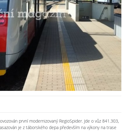
rovozován první modernizovaný RegioSpider. Jde o vůz 841.303,
Nasazován je z táborského depa především na výkony na trase