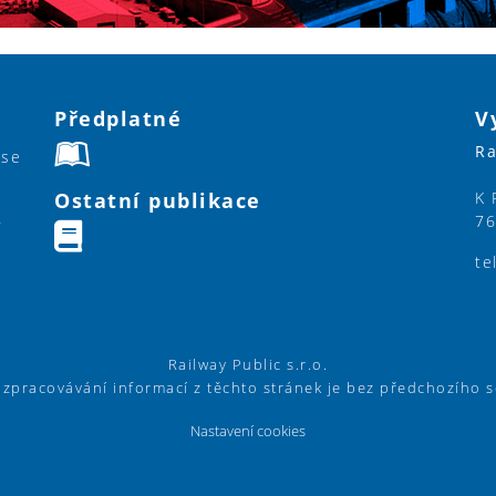
Předplatné
V
Ra
ase
Ostatní publikace
K 
76
y
te
Railway Public s.r.o.
í zpracovávání informací z těchto stránek je bez předchozího 
Nastavení cookies