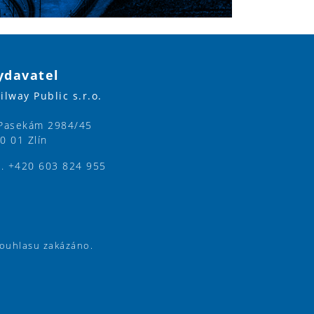
ydavatel
ilway Public s.r.o.
Pasekám 2984/45
0 01 Zlín
l. +420 603 824 955
souhlasu zakázáno.