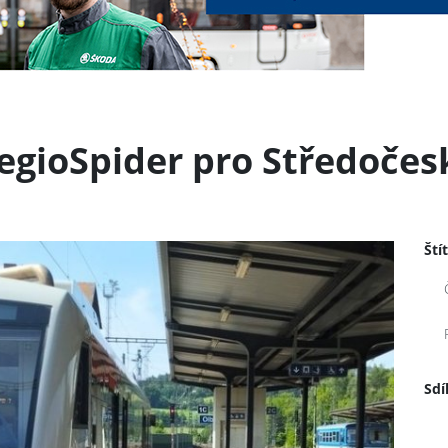
gioSpider pro Středočesk
Ští
Sdí