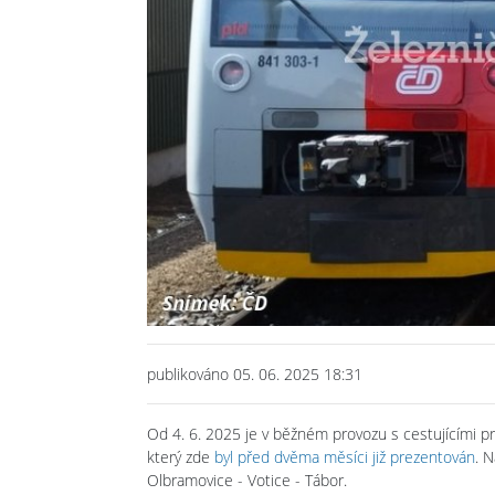
publikováno 05. 06. 2025 18:31
Od 4. 6. 2025 je v běžném provozu s cestujícími p
který zde
byl před dvěma měsíci již prezentován
. 
Olbramovice - Votice - Tábor.