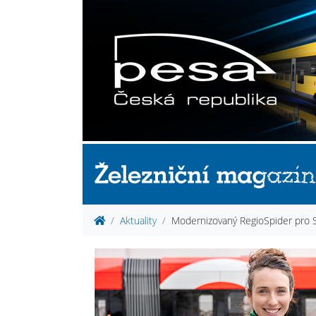
Aktuality
Modernizovaný RegioSpider pro St