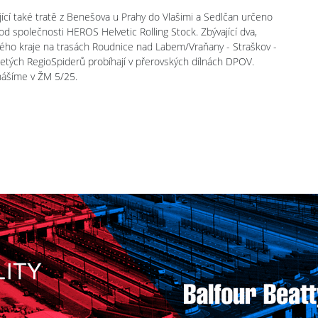
cí také tratě z Benešova u Prahy do Vlašimi a Sedlčan určeno
d společnosti HEROS Helvetic Rolling Stock. Zbývající dva,
ého kraje na trasách Roudnice nad Labem/Vraňany - Straškov -
jetých RegioSpiderů probíhají v přerovských dílnách DPOV.
nášíme v ŽM 5/25.