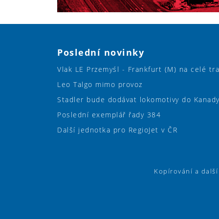
Poslední novinky
Vlak LE Przemyśl - Frankfurt (M) na celé tr
Leo Talgo mimo provoz
Stadler bude dodávat lokomotivy do Kanad
Poslední exemplář řady 384
Další jednotka pro RegioJet v ČR
Kopírování a dalš