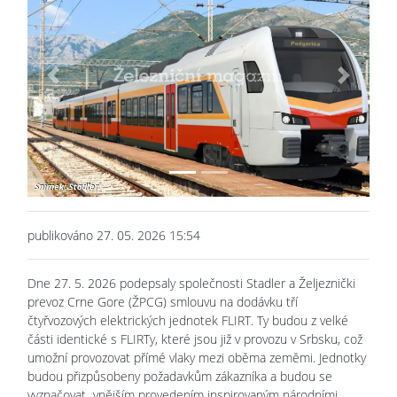
Previous
Next
publikováno 27. 05. 2026 15:54
Dne 27. 5. 2026 podepsaly společnosti Stadler a Željeznički
prevoz Crne Gore (ŽPCG) smlouvu na dodávku tří
čtyřvozových elektrických jednotek FLIRT. Ty budou z velké
části identické s FLIRTy, které jsou již v provozu v Srbsku, což
umožní provozovat přímé vlaky mezi oběma zeměmi. Jednotky
budou přizpůsobeny požadavkům zákazníka a budou se
vyznačovat vnějším provedením inspirovaným národními