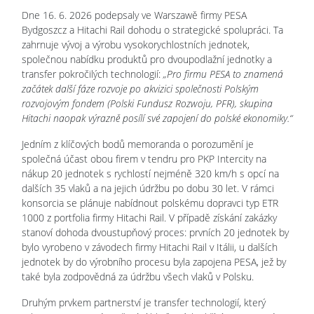
Dne 16. 6. 2026 podepsaly ve Warszawě firmy PESA
Bydgoszcz a Hitachi Rail dohodu o strategické spolupráci. Ta
zahrnuje vývoj a výrobu vysokorychlostních jednotek,
společnou nabídku produktů pro dvoupodlažní jednotky a
transfer pokročilých technologií:
„Pro firmu PESA to znamená
začátek další fáze rozvoje po akvizici společnosti Polským
rozvojovým fondem (Polski Fundusz Rozwoju, PFR), skupina
Hitachi naopak výrazně posílí své zapojení do polské ekonomiky.“
Jedním z klíčových bodů memoranda o porozumění je
společná účast obou firem v tendru pro PKP Intercity na
nákup 20 jednotek s rychlostí nejméně 320 km/h s opcí na
dalších 35 vlaků a na jejich údržbu po dobu 30 let. V rámci
konsorcia se plánuje nabídnout polskému dopravci typ ETR
1000 z portfolia firmy Hitachi Rail. V případě získání zakázky
stanoví dohoda dvoustupňový proces: prvních 20 jednotek by
bylo vyrobeno v závodech firmy Hitachi Rail v Itálii, u dalších
jednotek by do výrobního procesu byla zapojena PESA, jež by
také byla zodpovědná za údržbu všech vlaků v Polsku.
Druhým prvkem partnerství je transfer technologií, který