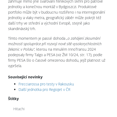
zahrnuje mimo jiné svařování hliníkových skříní pro patrové
jednotky a konečnou montáž v Bydgoszczi. Produktové
portfolio může být v budoucnu rozšířeno i na interregionální
jednotky a vlaky metra, geografický záběr může pokrýt též
další trhy ve střední a východní Evropě, stejně jako
skandinávský trh.
Tímto momentem je passé dohoda
„o zahájení zkoumání
možností spolupráce při rozvoji nové sítě vysokorychlostních
železnic v Polsku“,
kterou na minulém InnoTransu 2024
podepsaly firmy Talgo a PESA (viz ŽM 10/24, str. 17); podle
firmy PESA šlo o časově omezenou dohodu, jejíž platnost už
vypršela.
Související novinky
Frecciarossa pro testy v Rakousku
Další jednotka pro RegioJet v ČR
Štítky
Hitachi