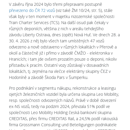
V závěru října 2024 bylo třemi přepravami postupně
převezeno do ČR 72 vozů
(viz také ŽM 10/24, str. 5), stále
však byly v ten moment v majetku nizozemské společnosti
Train Charter Services (TCS). Na další osud pak čekaly v
různých deponiích, většina z nich v areálu tehdejšího
závodu Liberty Ostrava, dnes (opět) Nová Huť. Ve dnech 28. a
30. 4. 2026 z něj bylo všech tam umístěných 47 vozů
odvezeno a nově odstaveno v různých lokalitách v Přerově a
okolí a částečně již i přímo v závodě ČMŽO - elektronika v
Hranicích; i tam jde ovšem prozatím pouze o deponii, nikoliv
přístavbu k pracím. Ostatní vozy zůstávají v dosavadních
lokalitách, tj. zejména na vlečce elektrárny skupiny ČEZ v
Hodoníně a závodě Škoda Pars v Šumperku.
Pro podnikání v segmentu nákupu, rekonstrukce a leasingu
ojetých železničních vozidel byla určena skupina Leo Mobility,
resp. společnosti odvozených názvů. Právě v době dovezení
ex-NS vozů, tedy na podzim 2024, převzala 51% podíl ve
společnosti Leo Mobility Holding česká bankovní skupina
CREDITAS, přes firmu CREDITAS Rail, a 24,5% podíl rakouská
firma Grossmann Consulting und Beteiligungen podnikatele