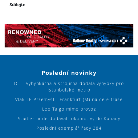
Sdílejte
Poslední novinky
DT - Výhybkárna a strojírna dodala výhybky pro
istanbulské metro
Vlak LE Przemyśl - Frankfurt (M) na celé trase
Leo Talgo mimo provoz
Stadler bude dodávat lokomotivy do Kanady
Poslední exemplář řady 384