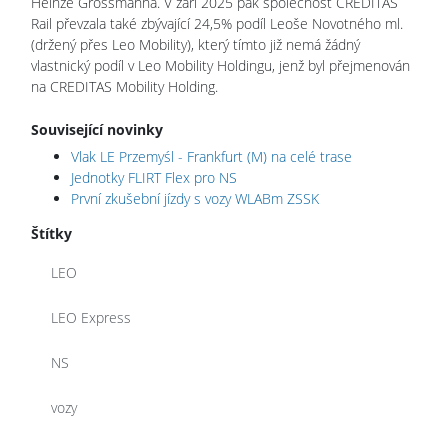
Heinze Grossmanna. V září 2025 pak společnost CREDITAS
Rail převzala také zbývající 24,5% podíl Leoše Novotného ml.
(držený přes Leo Mobility), který tímto již nemá žádný
vlastnický podíl v Leo Mobility Holdingu, jenž byl přejmenován
na CREDITAS Mobility Holding.
Související novinky
Vlak LE Przemyśl - Frankfurt (M) na celé trase
Jednotky FLIRT Flex pro NS
První zkušební jízdy s vozy WLABm ZSSK
Štítky
LEO
LEO Express
NS
vozy