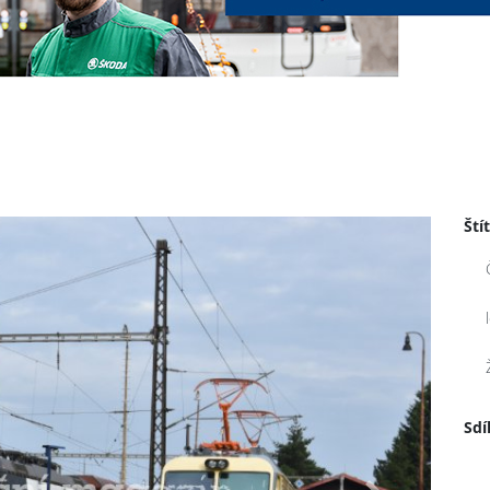
Ští
Sdí