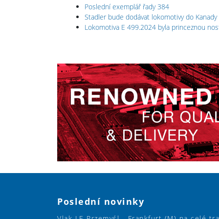
Poslední exemplář řady 384
Stadler bude dodávat lokomotivy do Kanady
Lokomotiva E 499.2024 byla princeznou nos
Poslední novinky
Vlak LE Przemyśl - Frankfurt (M) na celé tr