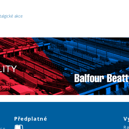
talgické akce
Předplatné
V
Ra
ase