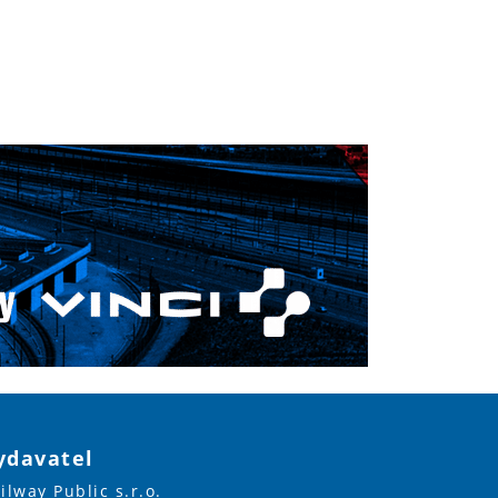
ydavatel
ilway Public s.r.o.