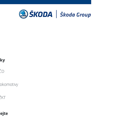
tky
ČD
lokomotivy
ŽKT
lejte