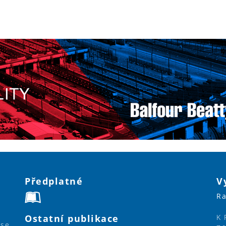
Předplatné
V
Ra
Ostatní publikace
K 
ase