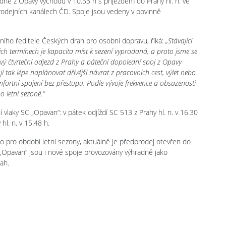
dne z Opavy východu v 10.53 h s příjezdem do Prahy hl. n. ve
prodejních kanálech ČD. Spoje jsou vedeny v povinně
lního ředitele Českých drah pro osobní dopravu, říká:
„Stávající
ých termínech je kapacita míst k sezení vyprodaná, a proto jsme se
ový čtvrteční odjezd z Prahy a páteční dopolední spoj z Opavy
ují tak lépe naplánovat dřívější návrat z pracovních cest, výlet nebo
fortní spojení bez přestupu. Podle vývoje frekvence a obsazenosti
 letní sezoně.“
vlaky SC „Opavan“: v pátek odjíždí SC 513 z Prahy hl. n. v 16.30
l. n. v 15.48 h.
o pro období letní sezony, aktuálně je předprodej otevřen do
 „Opavan“ jsou i nové spoje provozovány výhradně jako
ah.