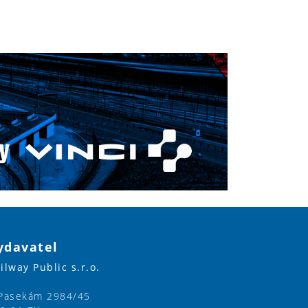
ydavatel
ilway Public s.r.o.
Pasekám 2984/45