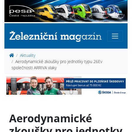
Aktuality
Aerodynamické zkoušky pro jednotky typu 26Ev
společnosti ARRIVA vlaky
Aerodynamické
zkoušky pro jednotky