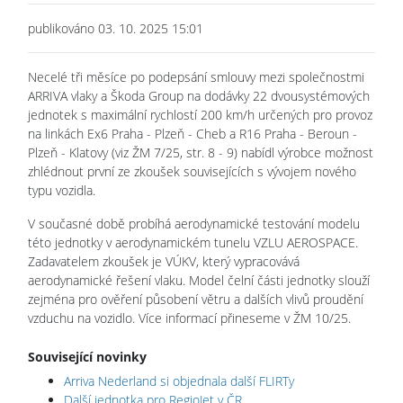
publikováno 03. 10. 2025 15:01
Necelé tři měsíce po podepsání smlouvy mezi společnostmi
ARRIVA vlaky a Škoda Group na dodávky 22 dvousystémových
jednotek s maximální rychlostí 200 km/h určených pro provoz
na linkách Ex6 Praha - Plzeň - Cheb a R16 Praha - Beroun -
Plzeň - Klatovy (viz ŽM 7/25, str. 8 - 9) nabídl výrobce možnost
zhlédnout první ze zkoušek souvisejících s vývojem nového
typu vozidla.
V současné době probíhá aerodynamické testování modelu
této jednotky v aerodynamickém tunelu VZLU AEROSPACE.
Zadavatelem zkoušek je VÚKV, který vypracovává
aerodynamické řešení vlaku. Model čelní části jednotky slouží
zejména pro ověření působení větru a dalších vlivů proudění
vzduchu na vozidlo. Více informací přineseme v ŽM 10/25.
Související novinky
Arriva Nederland si objednala další FLIRTy
Další jednotka pro RegioJet v ČR