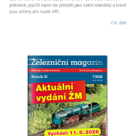
jednotek, jejichž název lze přeložit jako sokol islandský a které
jsou určeny pro ruské VRT.
číst dále