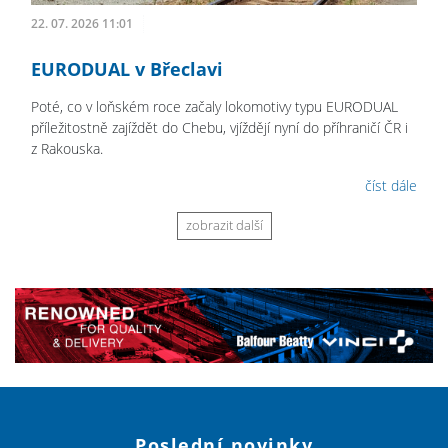
22. 07. 2026 11:01
EURODUAL v Břeclavi
Poté, co v loňském roce začaly lokomotivy typu EURODUAL
příležitostně zajíždět do Chebu, vjíždějí nyní do příhraničí ČR i
z Rakouska.
číst dále
zobrazit další
Poslední novinky