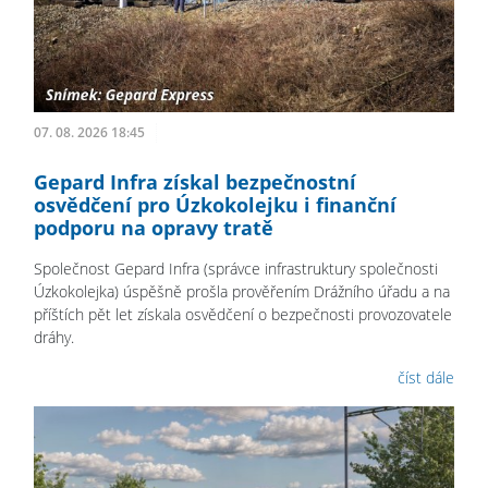
07. 08. 2026 18:45
Gepard Infra získal bezpečnostní
osvědčení pro Úzkokolejku i finanční
podporu na opravy tratě
Společnost Gepard Infra (správce infrastruktury společnosti
Úzkokolejka) úspěšně prošla prověřením Drážního úřadu a na
příštích pět let získala osvědčení o bezpečnosti provozovatele
dráhy.
číst dále