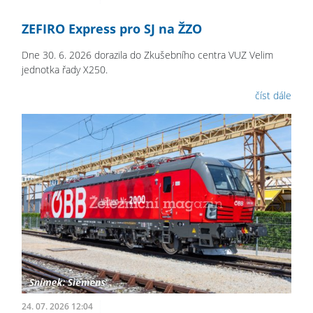
ZEFIRO Express pro SJ na ŽZO
Dne 30. 6. 2026 dorazila do Zkušebního centra VUZ Velim
jednotka řady X250.
číst dále
24. 07. 2026 12:04