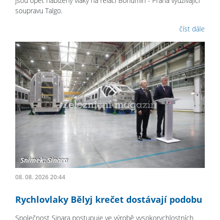
jsou opět nabízeny vlaky na relaci Bohumín - Praha využívající
soupravu Talgo.
číst dále
08. 08. 2026 20:44
Rychlovlaky Bělyj krečet dostávají podobu
Společnost Sinara postupuje ve výrobě vysokorychlostních