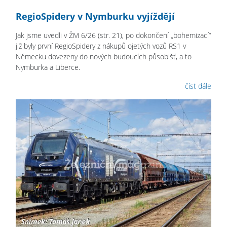
RegioSpidery v Nymburku vyjíždějí
Jak jsme uvedli v ŽM 6/26 (str. 21), po dokončení „bohemizací“
již byly první RegioSpidery z nákupů ojetých vozů RS1 v
Německu dovezeny do nových budoucích působišť, a to
Nymburka a Liberce.
číst dále