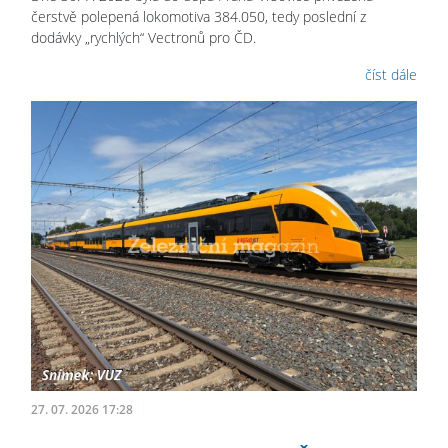
čerstvě polepená lokomotiva 384.050, tedy poslední z
dodávky „rychlých“ Vectronů pro ČD.
číst dále
27. 07. 2026 17:28