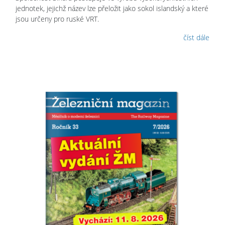
jednotek, jejichž název lze přeložit jako sokol islandský a které
jsou určeny pro ruské VRT.
číst dále