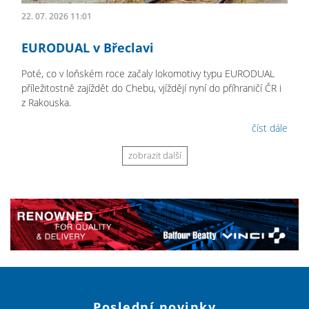
22. 07. 2026 11:01
EURODUAL v Břeclavi
Poté, co v loňském roce začaly lokomotivy typu EURODUAL
příležitostně zajíždět do Chebu, vjíždějí nyní do příhraničí ČR i
z Rakouska.
číst dále
zobrazit další
Poslední novinky