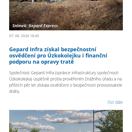
07. 08. 2026 18:45
Gepard Infra získal bezpečnostní
osvědčení pro Úzkokolejku i finanční
podporu na opravy tratě
Společnost Gepard Infra (správce infrastruktury společnosti
Úzkokolejka) úspěšně prošla prověřením Drážního úřadu a na
příštích pět let získala osvědčení o bezpečnosti provozovatele
dráhy.
číst dále