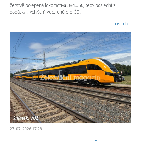
čerstvě polepená lokomotiva 384.050, tedy poslední z
dodávky „rychlých“ Vectronů pro ČD.
číst dále
27. 07. 2026 17:28