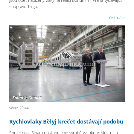
jsou opět nabízeny vlaky na relaci Bohumín - Praha využívající
soupravu Talgo.
číst dále
včera 20:44
Rychlovlaky Bělyj krečet dostávají podobu
Společnost Sinara postupuje ve výrobě vysokorychlostních