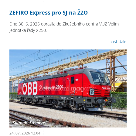
ZEFIRO Express pro SJ na ŽZO
Dne 30. 6. 2026 dorazila do Zkušebního centra VUZ Velim
jednotka řady X250.
číst dále
24. 07. 2026 12:04