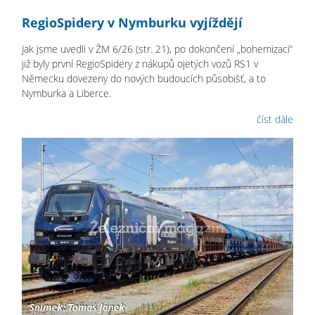
RegioSpidery v Nymburku vyjíždějí
Jak jsme uvedli v ŽM 6/26 (str. 21), po dokončení „bohemizací“
již byly první RegioSpidery z nákupů ojetých vozů RS1 v
Německu dovezeny do nových budoucích působišť, a to
Nymburka a Liberce.
číst dále