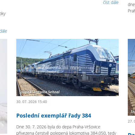
číst dále
dne
Pra
bky
 dále
30. 07. 2026 15:40
Poslední exemplář řady 384
27. 
Dne 30. 7. 2026 byla do depa Praha-Vršovice
přivezena čerstvě polepená lokomotiva 384.050, tedy
Da