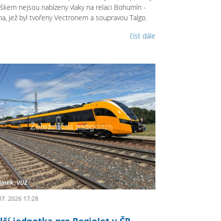
škem nejsou nabízeny vlaky na relaci Bohumín -
ha, jež byl tvořeny Vectronem a soupravou Talgo.
číst dále
07. 2026 17:28
lší jednotka pro RegioJet v ČR