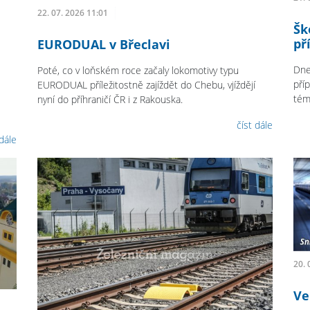
22. 07. 2026 11:01
Šk
př
EURODUAL v Břeclavi
Dne
Poté, co v loňském roce začaly lokomotivy typu
pří
EURODUAL příležitostně zajíždět do Chebu, vjíždějí
témě
nyní do příhraničí ČR i z Rakouska.
číst dále
 dále
20. 
Ve