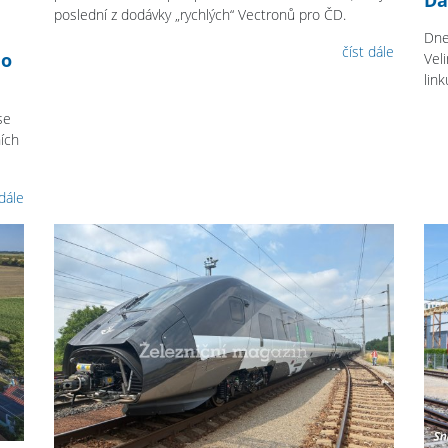
poslední z dodávky „rychlých“ Vectronů pro ČD.
Dne
číst dále
do
Vel
link
se
ích
 dále