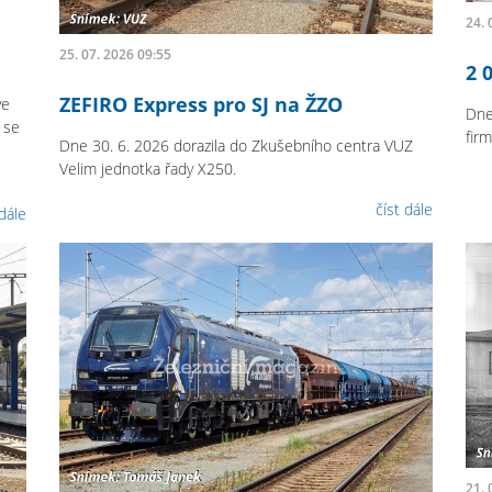
24. 
25. 07. 2026 09:55
2 
ZEFIRO Express pro SJ na ŽZO
ve
Dne
 se
fir
Dne 30. 6. 2026 dorazila do Zkušebního centra VUZ
Velim jednotka řady X250.
číst dále
 dále
21. 