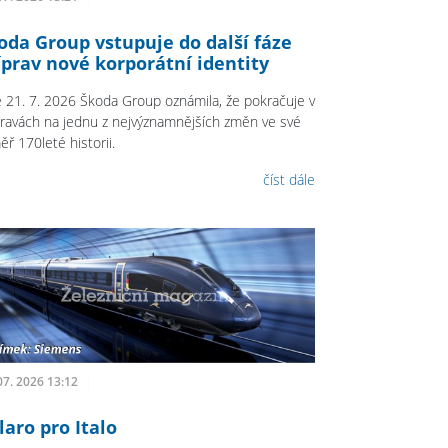
oda Group vstupuje do další fáze
íprav nové korporátní identity
 21. 7. 2026 Škoda Group oznámila, že pokračuje v
pravách na jednu z nejvýznamnějších změn ve své
ř 170leté historii.
číst dále
07. 2026 13:12
laro pro Italo