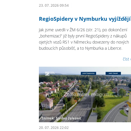
23. 07. 2026 09:54
RegioSpidery v Nymburku vyjíždějí
Jak jsme uvedli v ŽM 6/26 (str. 21), po dokončení
„bohemizací“ již byly první RegioSpidery z nákupů
ojetých vozů RS1 v Německu dovezeny do nových
budoucích působišť, a to Nymburka a Liberce.
číst
20. 07. 2026 22:02