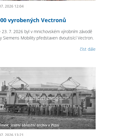
07. 2026 12:04
000 vyrobených Vectronů
 23. 7. 2026 byl v mnichovském výrobním závodě
my Siemens Mobility představen dvoutisící Vectron.
číst dále
07. 2026 13:21