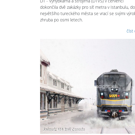
DT - Výhybkárna a strojírna (DTVS) v červenci
dokončila dvě zakázky pro síť metra v Istanbulu, do
největšího tureckého města se vrací se svými výro
zhruba po osmi letech.
číst