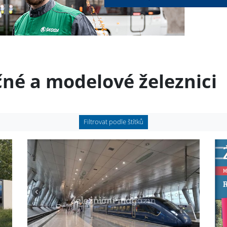
čné a modelové železnici
Filtrovat podle štítků